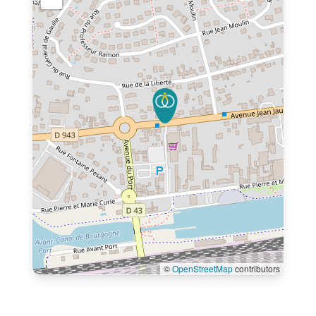
©
OpenStreetMap
contributors