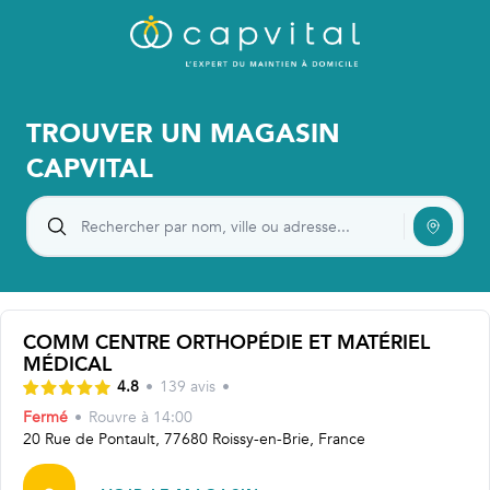
TROUVER UN MAGASIN
CAPVITAL
COMM CENTRE ORTHOPÉDIE ET MATÉRIEL
MÉDICAL
4.8
•
139
avis
•
Fermé
•
Rouvre
à 14:00
20 Rue de Pontault, 77680 Roissy-en-Brie, France