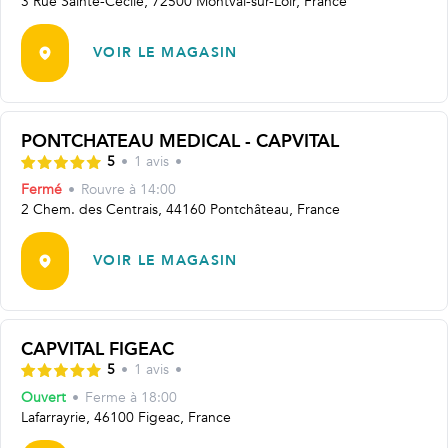
3 Rue Sainte-Cécile, 72500 Montval-sur-Loir, France
VOIR LE MAGASIN
PONTCHATEAU MEDICAL - CAPVITAL
5
•
1
avis
•
Fermé
•
Rouvre
à 14:00
2 Chem. des Centrais, 44160 Pontchâteau, France
VOIR LE MAGASIN
CAPVITAL FIGEAC
5
•
1
avis
•
Ouvert
•
Ferme à
18:00
Lafarrayrie, 46100 Figeac, France