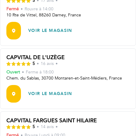
5
•
17
avis
•
Fermé
•
Rouvre
à 14:00
10 Rte de Vittel, 88260 Darney, France
VOIR LE MAGASIN
CAPVITAL DE L'UZÈGE
5
•
16
avis
•
Ouvert
•
Ferme à
18:00
Chem. du Sablas, 30700 Montaren-et-Saint-Médiers, France
VOIR LE MAGASIN
CAPVITAL FARGUES SAINT HILAIRE
5
•
14
avis
•
Fermé
•
Rouvre
Lundi à 09:00