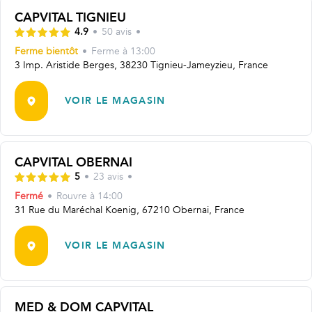
CAPVITAL TIGNIEU
4.9
•
50
avis
•
Ferme bientôt
•
Ferme à
13:00
3 Imp. Aristide Berges, 38230 Tignieu-Jameyzieu, France
VOIR LE MAGASIN
CAPVITAL OBERNAI
5
•
23
avis
•
Fermé
•
Rouvre
à 14:00
31 Rue du Maréchal Koenig, 67210 Obernai, France
VOIR LE MAGASIN
MED & DOM CAPVITAL