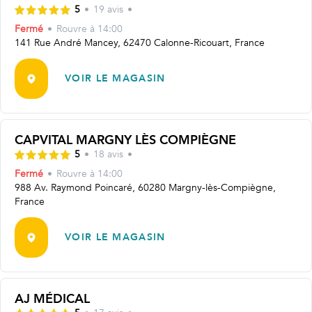
5
•
19
avis
•
Fermé
•
Rouvre
à 14:00
141 Rue André Mancey, 62470 Calonne-Ricouart, France
VOIR LE MAGASIN
CAPVITAL MARGNY LÈS COMPIÈGNE
5
•
18
avis
•
Fermé
•
Rouvre
à 14:00
988 Av. Raymond Poincaré, 60280 Margny-lès-Compiègne,
France
VOIR LE MAGASIN
AJ MÉDICAL