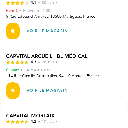
4.1
•
80
avis
•
Fermé
•
Rouvre
à 14:00
5 Rue Edouard Amavet, 13500 Martigues, France
VOIR LE MAGASIN
CAPVITAL ARCUEIL - BL MÉDICAL
4.3
•
28
avis
•
Ouvert
•
Ferme à
18:30
114 Rue Camille Desmoulins, 94110 Arcueil, France
VOIR LE MAGASIN
CAPVITAL MORLAIX
4.3
•
12
avis
•