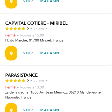
VOIR LE MAGASIN
CAPVITAL CÔTIÈRE - MIRIBEL
5
•
57
avis
•
Fermé
•
Rouvre
à 15:00
Pl. du Marché, 01700 Miribel, France
VOIR LE MAGASIN
PARASISTANCE
5
•
55
avis
•
Fermé
•
Rouvre
à 13:30
za de la siagne, 1030 Av. Jean Mermoz, 06210 Mandelieu-la-
Napoule, France
VOIR LE MAGASIN