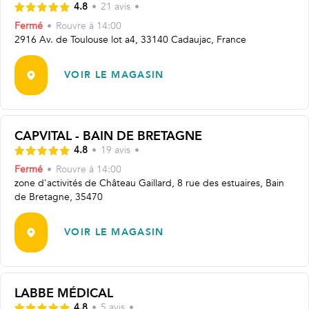
4.8
•
21
avis
•
Fermé
•
Rouvre
à 14:00
2916 Av. de Toulouse lot a4, 33140 Cadaujac, France
VOIR LE MAGASIN
CAPVITAL - BAIN DE BRETAGNE
4.8
•
19
avis
•
Fermé
•
Rouvre
à 14:00
zone d'activités de Château Gaillard, 8 rue des estuaires, Bain
de Bretagne, 35470
VOIR LE MAGASIN
LABBE MÉDICAL
4.8
•
5
avis
•