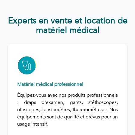
Experts en vente et location de
matériel médical
on
Mobilité
u quotidien : nos
Améliorez votre mobilité 
allent le matériel
équipements : cannes, déamb
s forment à son
fauteuils roulants, scooters ou 
ervice après-vente
aides permettent de vous déplace
sécurité et de préserver votre auto