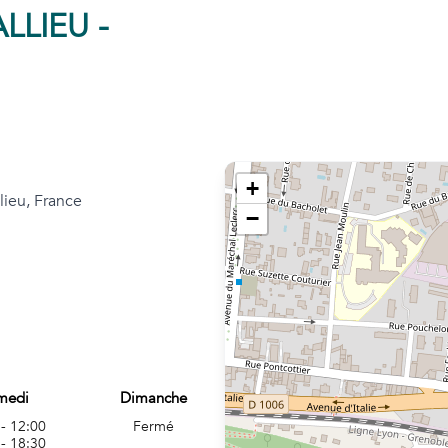
LLIEU -
+
lieu, France
−
medi
Dimanche
 - 12:00
Fermé
 - 18:30