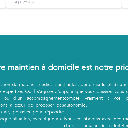
24 juillet 2026
re maintien à domicile est notre prio
cation de matériel médical sont
fiables, performants et dispon
 expertise. Qu'il s'agisse d'un
pour que vous puissiez vous c
el ou d'un accompagnement
compte vraiment : vos pa
vons à cœur de proposer des
autonomie.
esure, pensées pour répondre
aque situation, avec rigueur et
Nous collaborons avec des m
dans le domaine du matériel m