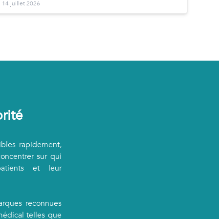
14 juillet 2026
rité
ibles rapidement,
oncentrer sur qui
tients et leur
arques reconnues
édical telles que