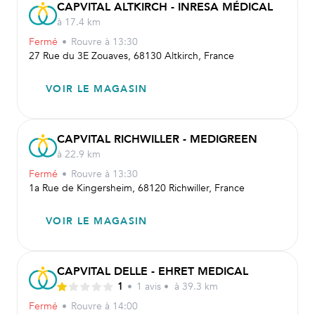
CAPVITAL ALTKIRCH - INRESA MÉDICAL
à 17.4 km
Fermé
•
Rouvre
à 13:30
27 Rue du 3E Zouaves, 68130 Altkirch, France
VOIR LE MAGASIN
CAPVITAL RICHWILLER - MEDIGREEN
à 22.9 km
Fermé
•
Rouvre
à 13:30
1a Rue de Kingersheim, 68120 Richwiller, France
VOIR LE MAGASIN
CAPVITAL DELLE - EHRET MEDICAL
1
•
1
avis
•
à 39.3 km
Fermé
•
Rouvre
à 14:00